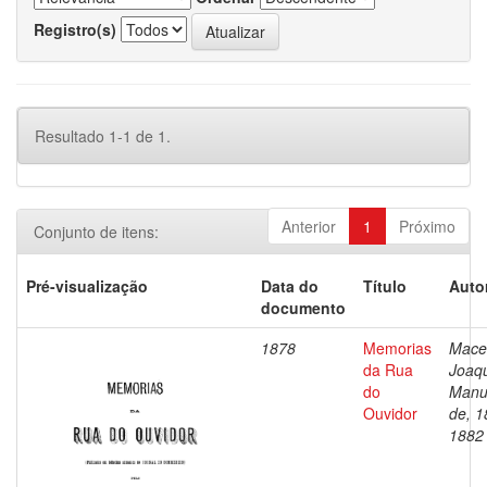
Registro(s)
Resultado 1-1 de 1.
Anterior
1
Próximo
Conjunto de itens:
Pré-visualização
Data do
Título
Auto
documento
1878
Memorias
Mace
da Rua
Joaq
do
Manu
Ouvidor
de, 1
1882