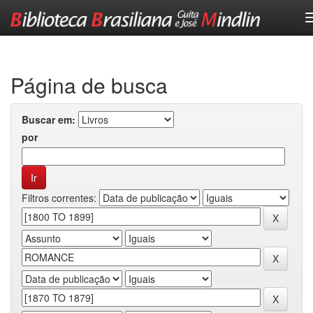
Skip
navigation
Página de busca
Buscar em:
por
Filtros correntes: