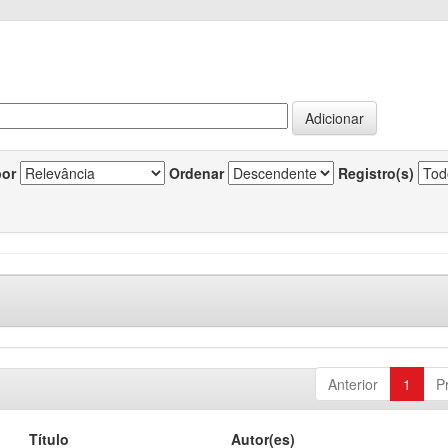
por
Ordenar
Registro(s)
Anterior
1
P
Título
Autor(es)