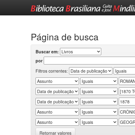
Skip
navigation
Página de busca
Buscar em:
por
Filtros correntes:
Retornar valores