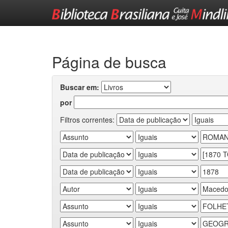
Skip
navigation
Página de busca
Buscar em:
por
Filtros correntes: