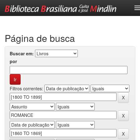
Skip
navigation
Página de busca
Buscar em:
por
Filtros correntes: