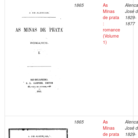
1865
As
Alenca
Minas
José d
de prata
1829-
:
1877
romance
(Volume
1)
1865
As
Alenca
Minas
José d
de prata
1829-