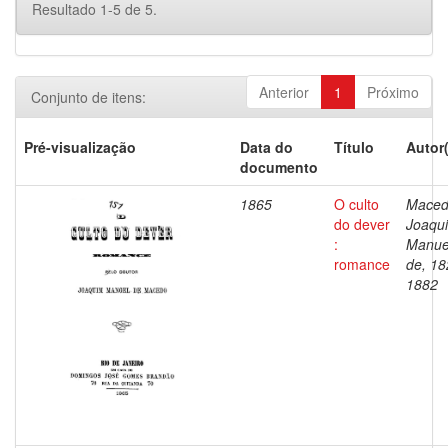
Resultado 1-5 de 5.
Anterior
1
Próximo
Conjunto de itens:
Pré-visualização
Data do
Título
Autor
documento
1865
O culto
Maced
do dever
Joaqu
:
Manue
romance
de, 18
1882