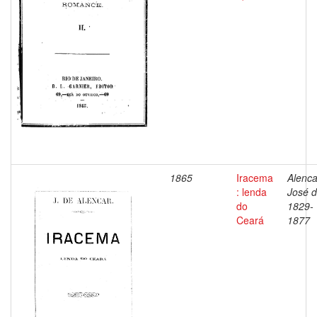
1865
Iracema
Alenca
: lenda
José d
do
1829-
Ceará
1877