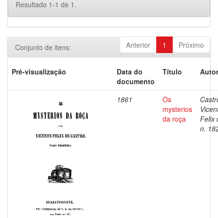
Resultado 1-1 de 1.
Anterior
1
Próximo
Conjunto de itens:
Pré-visualização
Data do
Título
Autor
documento
1861
Os
Castr
mysterios
Vicen
da roça
Felix 
n. 18