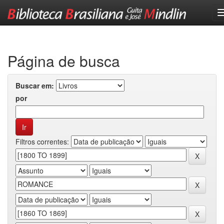
Skip
navigation
Página de busca
Buscar em:
por
Filtros correntes: