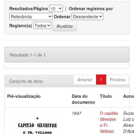
Resultados/Página
|
Ordenar registros por
Ordenar
Registro(s)
Resultado 1-1 de 1.
Anterior
1
Próximo
Conjunto de itens:
Pré-visualização
Data do
Título
Autor
documento
1847
O capitão
Suza
Silvestre
Luiz 
e Fr.
Alves
Velloso;
D'Az