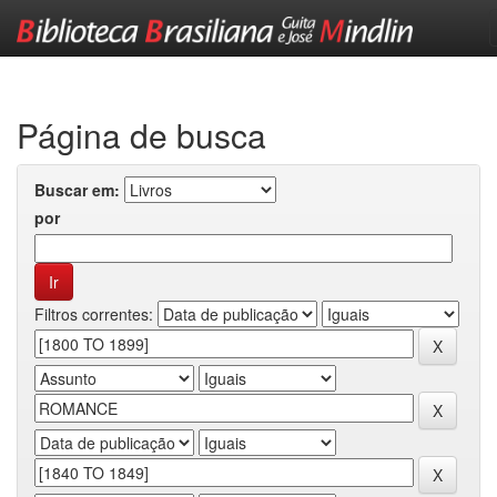
Skip
navigation
Página de busca
Buscar em:
por
Filtros correntes: