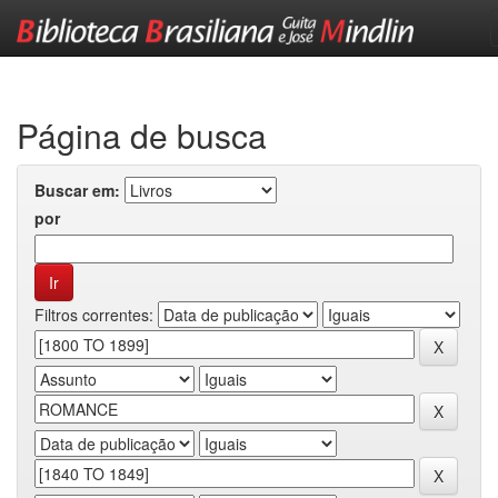
Skip
navigation
Página de busca
Buscar em:
por
Filtros correntes: