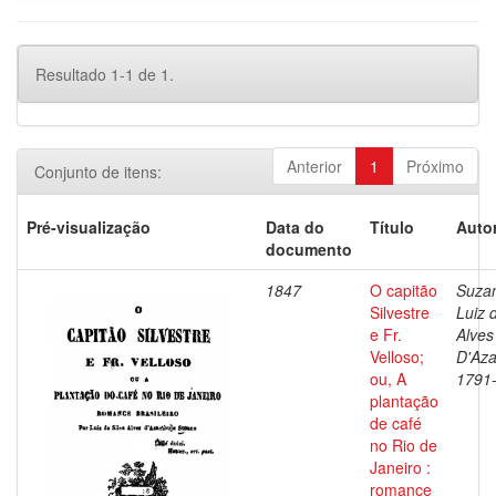
Resultado 1-1 de 1.
Anterior
1
Próximo
Conjunto de itens:
Pré-visualização
Data do
Título
Autor
documento
1847
O capitão
Suza
Silvestre
Luiz 
e Fr.
Alves
Velloso;
D'Az
ou, A
1791
plantação
de café
no Rio de
Janeiro :
romance