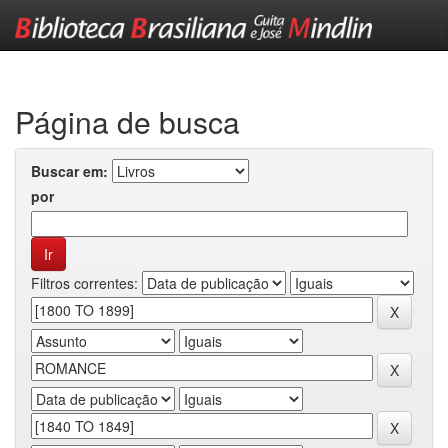
Skip
navigation
Página de busca
Buscar em:
por
Filtros correntes: