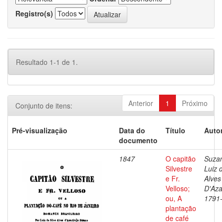
Registro(s)
Resultado 1-1 de 1.
Anterior
1
Próximo
Conjunto de itens:
Pré-visualização
Data do
Título
Autor
documento
1847
O capitão
Suza
Silvestre
Luiz 
e Fr.
Alves
Velloso;
D'Az
ou, A
1791
plantação
de café