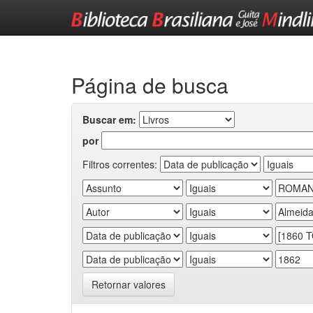
Skip
navigation
Página de busca
Buscar em:
por
Filtros correntes:
Retornar valores