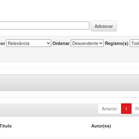
por
Ordenar
Registro(s)
Anterior
1
P
Título
Autor(es)