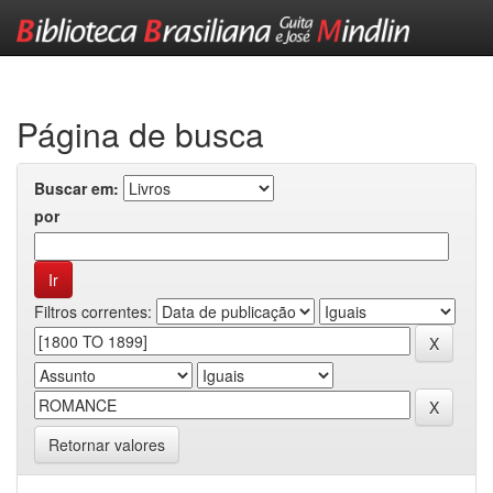
Skip
navigation
Página de busca
Buscar em:
por
Filtros correntes:
Retornar valores