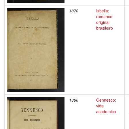
1870
Isbella:
romance
original
brasileiro
1866
Gennesco:
vida
academica