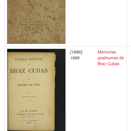
[1896];
Memorias
1896
posthumas de
Braz Cubas