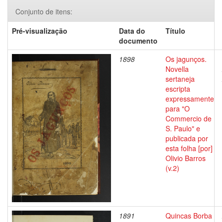
Conjunto de itens:
Pré-visualização
Data do
Título
documento
1898
Os jagunços.
Novella
sertaneja
escripta
expressamente
para "O
Commercio de
S. Paulo" e
publicada por
esta folha [por]
Olivio Barros
(v.2)
1891
Quincas Borba