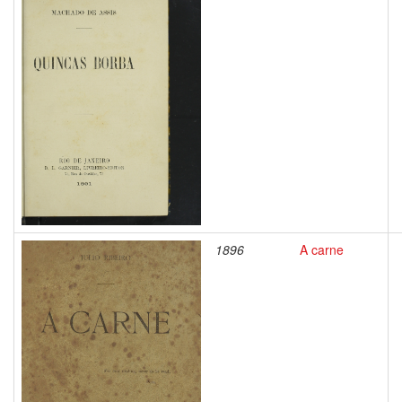
1896
A carne