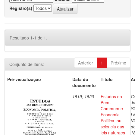
Registro(s)
Resultado 1-1 de 1.
Anterior
1
Próximo
Conjunto de itens:
Pré-visualização
Data do
Título
A
documento
1819; 1820
Estudos do
Ca
Bem-
J
Commum e
Si
Economia
Li
Politica, ou
V
sciencia das
de
leis naturaes
1