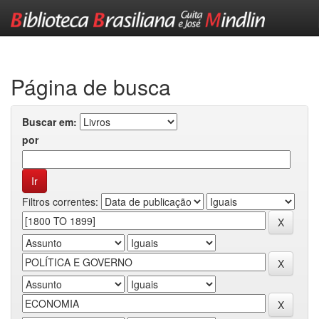
Skip
navigation
Página de busca
Buscar em:
por
Filtros correntes: