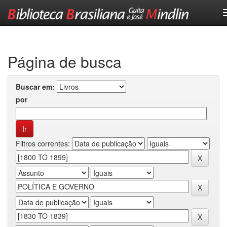
Skip
navigation
Página de busca
Buscar em:
por
Filtros correntes: