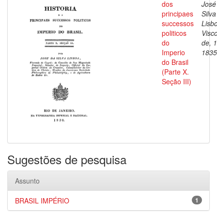
dos
José
principaes
Silva
successos
Lisb
politicos
Visc
do
de, 
Imperio
1835
do Brasil
(Parte X.
Seção III)
Sugestões de pesquisa
Assunto
BRASIL IMPÉRIO
1