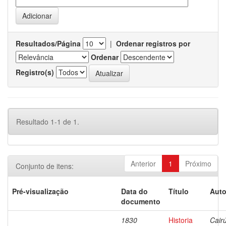
Resultados/Página
|
Ordenar registros por
Ordenar
Registro(s)
Resultado 1-1 de 1.
Anterior
1
Próximo
Conjunto de itens:
Pré-visualização
Data do
Título
Auto
documento
1830
Historia
Cairú