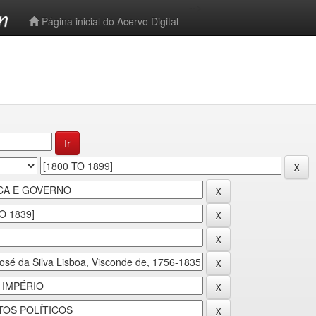
-->
Página inicial do Acervo Digital