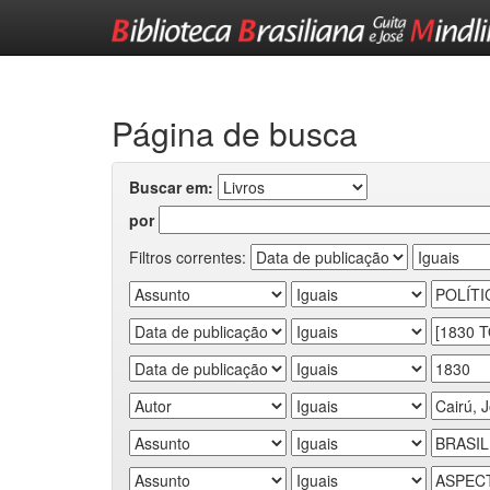
Skip
navigation
Página de busca
Buscar em:
por
Filtros correntes: