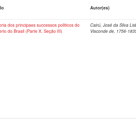
lo
Autor(es)
oria dos principaes successos politicos do
Cairú, José da Silva Li
rio do Brasil (Parte X. Seção III)
Visconde de, 1756-183