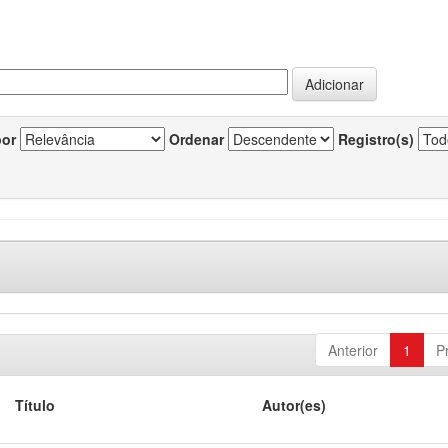
por
Ordenar
Registro(s)
Anterior
1
P
Título
Autor(es)