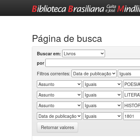
Skip
navigation
Página de busca
Buscar em:
por
Filtros correntes:
Retornar valores