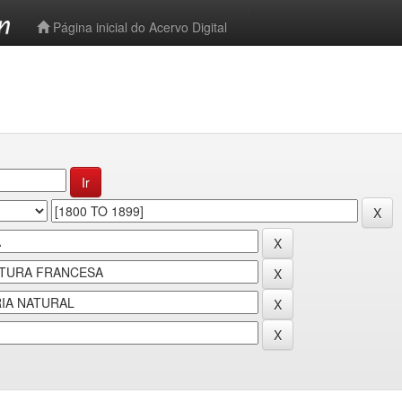
-->
Página inicial do Acervo Digital