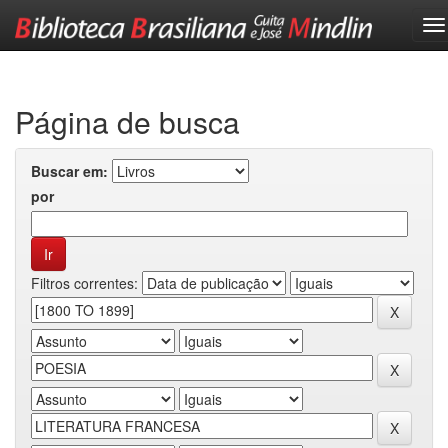
Skip
navigation
Página de busca
Buscar em:
por
Filtros correntes: