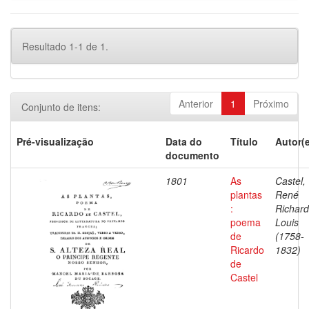
Resultado 1-1 de 1.
Anterior
1
Próximo
Conjunto de itens:
Pré-visualização
Data do
Título
Autor(
documento
1801
As
Castel,
plantas
René
:
Richard
poema
Louis
de
(1758-
Ricardo
1832)
de
Castel