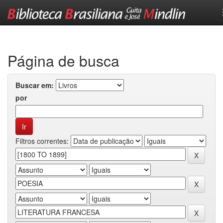
Skip
navigation
Página de busca
Buscar em:
por
Filtros correntes: