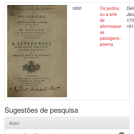
1800
Os jardins,
Deli
ou a arte
Jac
de
173
aformosear
181
as
paizagens :
poema
Sugestões de pesquisa
Autor