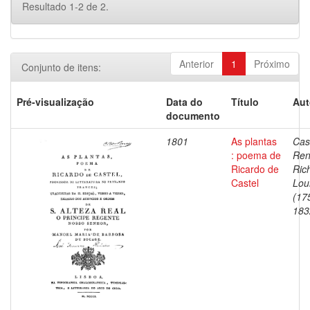
Resultado 1-2 de 2.
Anterior
1
Próximo
Conjunto de itens:
Pré-visualização
Data do
Título
Aut
documento
1801
As plantas
Cas
: poema de
Re
Ricardo de
Ric
Castel
Lou
(17
183