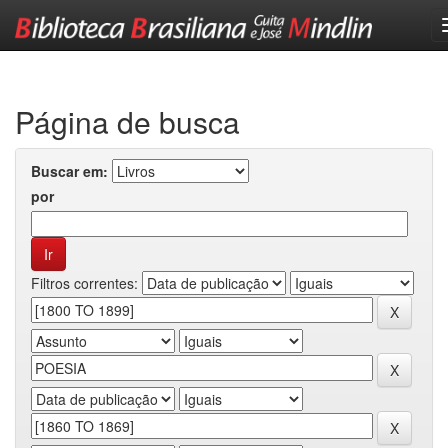
Skip
navigation
Página de busca
Buscar em:
por
Filtros correntes: