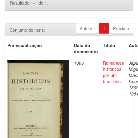
Resultado 1-1 de 1.
Anterior
1
Próximo
Conjunto de itens:
Pré-visualização
Data do
Título
Auto
documento
1866
Romances
Japu
historicos
Migu
por um
Mari
brasileiro
Lisb
1809
188