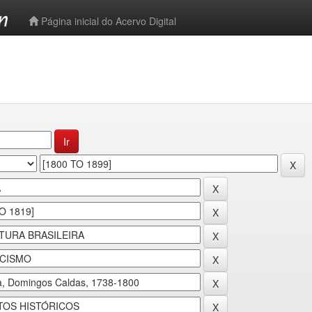
-->
Página inicial do Acervo Digital