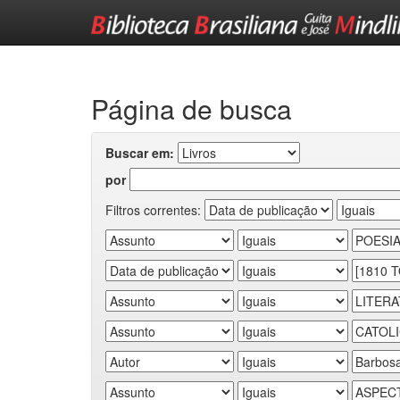
Skip
navigation
Página de busca
Buscar em:
por
Filtros correntes: