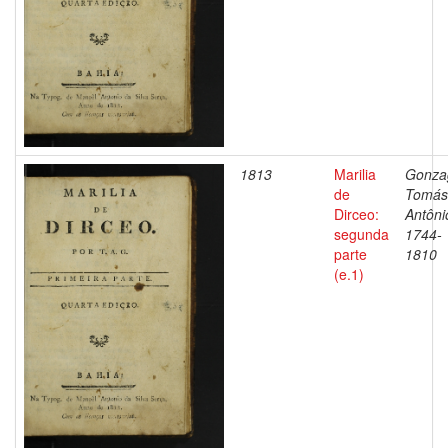
1813
Marilia
Gonza
de
Tomás
Dirceo:
Antôni
segunda
1744-
parte
1810
(e.1)