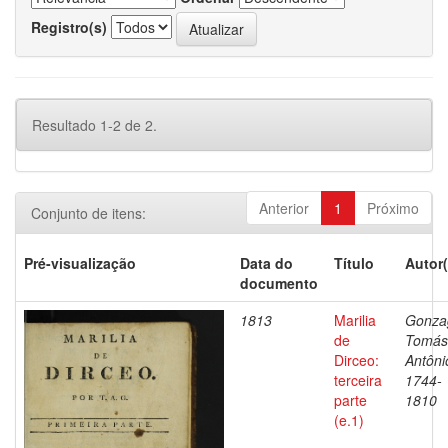
Registro(s)
Resultado 1-2 de 2.
Anterior
1
Próximo
Conjunto de itens:
Pré-visualização
Data do
Título
Autor(
documento
1813
Marilia
Gonza
de
Tomás
Dirceo:
Antôni
terceira
1744-
parte
1810
(e.1)