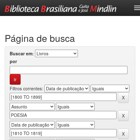
Skip
navigation
Página de busca
Buscar em:
por
Filtros correntes: