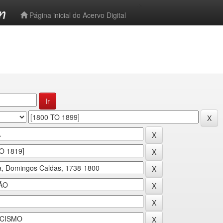
-->
Página inicial do Acervo Digital