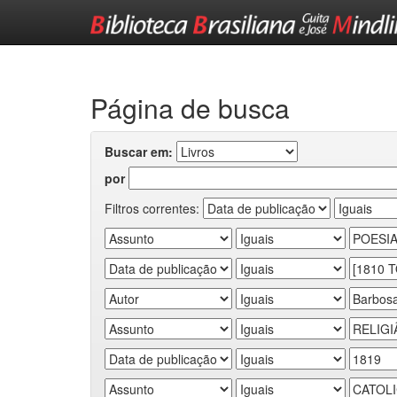
Skip
navigation
Página de busca
Buscar em:
por
Filtros correntes: