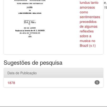
lundus tanto
e
amorosos
1
como
sentimentaes
precedidos
de algumas
reflexões
sobre a
musica no
Brazil (v.1)
Sugestões de pesquisa
Data de Publicação
1878
1