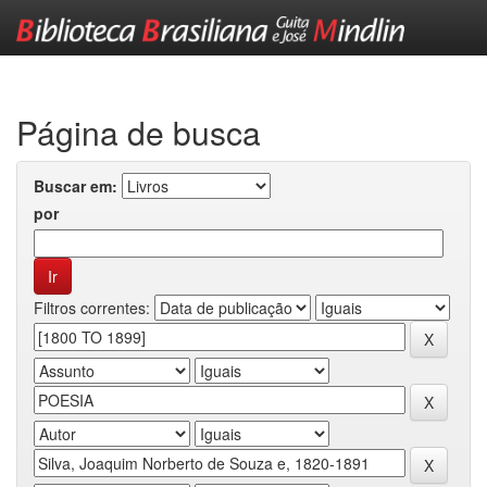
Skip
navigation
Página de busca
Buscar em:
por
Filtros correntes: