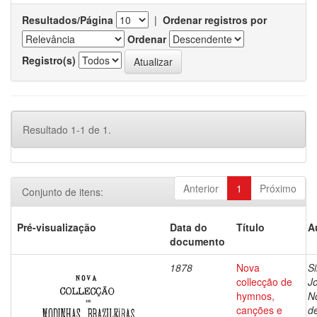
Resultados/Página
|
Ordenar registros por
Ordenar
Registro(s)
Resultado 1-1 de 1.
Anterior
1
Próximo
Conjunto de itens:
Pré-visualização
Data do
Título
A
documento
1878
Nova
Si
collecção de
J
hymnos,
N
canções e
d