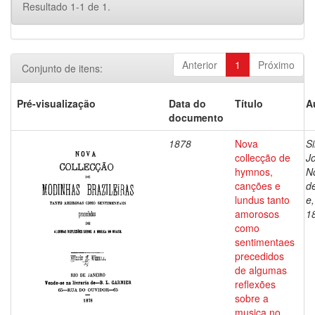
Resultado 1-1 de 1.
Anterior
1
Próximo
Conjunto de itens:
Pré-visualização
Data do
Título
A
documento
1878
Nova
Si
collecção de
J
hymnos,
N
canções e
d
lundus tanto
e
amorosos
1
como
sentimentaes
precedidos
de algumas
reflexões
sobre a
musica no