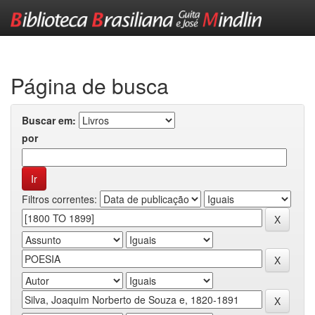
Skip
navigation
Página de busca
Buscar em:
por
Filtros correntes: