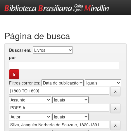
Skip
navigation
Página de busca
Buscar em:
por
Filtros correntes: