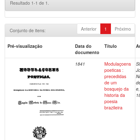
Resultado 1-1 de 1.
Anterior
1
Próximo
Conjunto de itens:
Pré-visualização
Data do
Título
A
documento
1841
Modulaçoens
Si
poeticas :
J
precedidas
N
de um
d
bosquejo da
e
historia da
1
poesia
brazileira