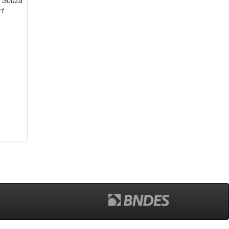
e Souza
91