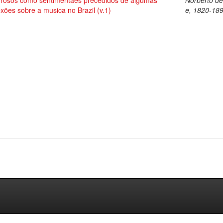
rosos como sentimentaes precedidos de algumas
Norberto d
exões sobre a musica no Brazil (v.1)
e, 1820-18