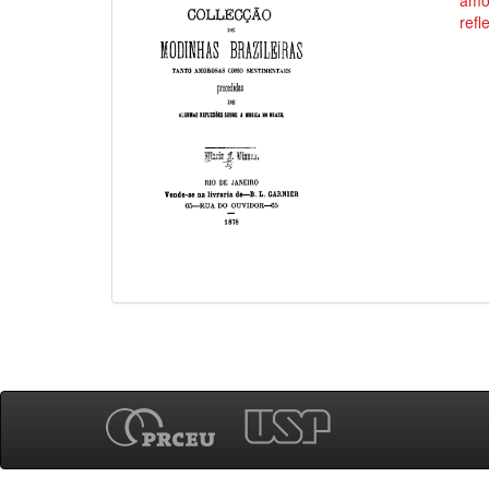
amo
refl