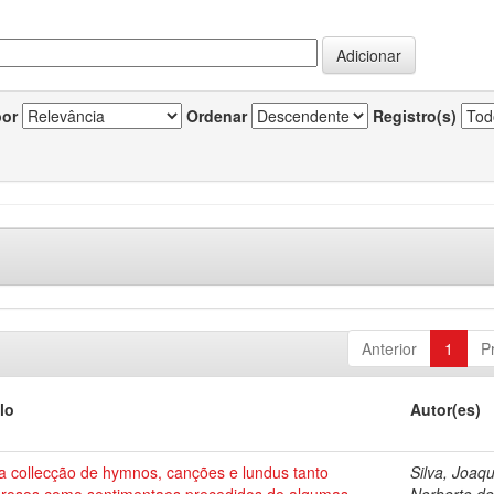
por
Ordenar
Registro(s)
Anterior
1
P
lo
Autor(es)
a collecção de hymnos, canções e lundus tanto
Silva, Joaq