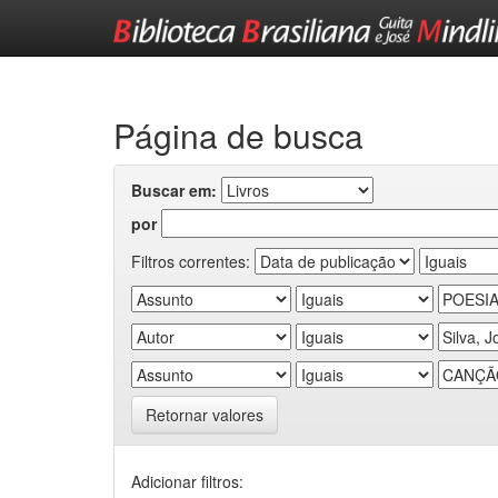
Skip
navigation
Página de busca
Buscar em:
por
Filtros correntes:
Retornar valores
Adicionar filtros: