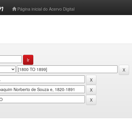
-->
Página inicial do Acervo Digital