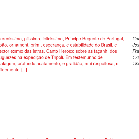
erenissimo, piissimo, felicissimo, Principe Regente de Portugal,
Ca
oão, ornament. prim., esperança, e estabilidade do Brasil, e
Jo
ector eximio das letras, Canto Heroico sobre as façanh. dos
Fra
tuguezes na expedição de Tripoli. Em testemunho de
17
alagem, profundo acatamento, e gratidão, mui respeitosa, e
18
ldemente [...]