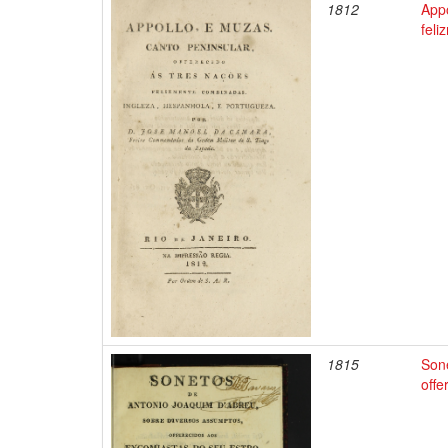
1812
Appo
fel
1815
Son
offe