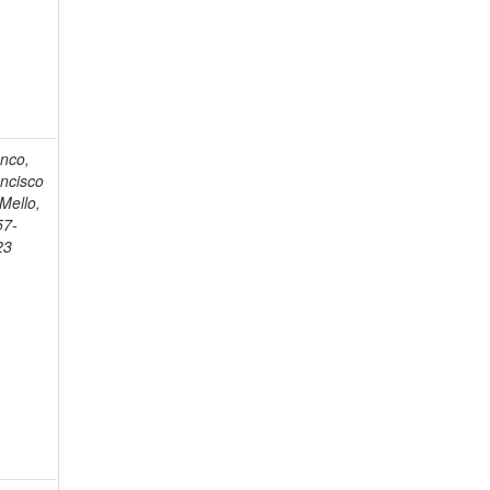
nco,
ncisco
Mello,
57-
23