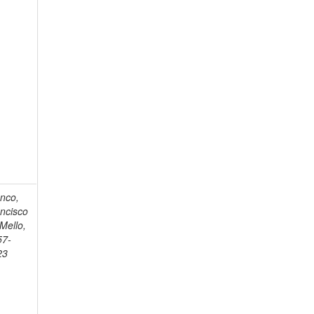
nco,
ncisco
Mello,
57-
23