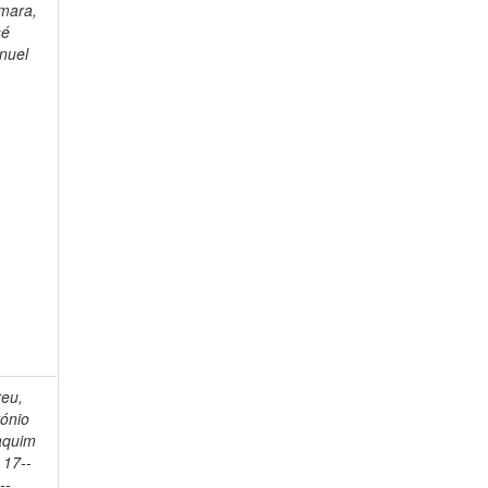
mara,
sé
nuel
reu,
ónio
aquim
 17--
--