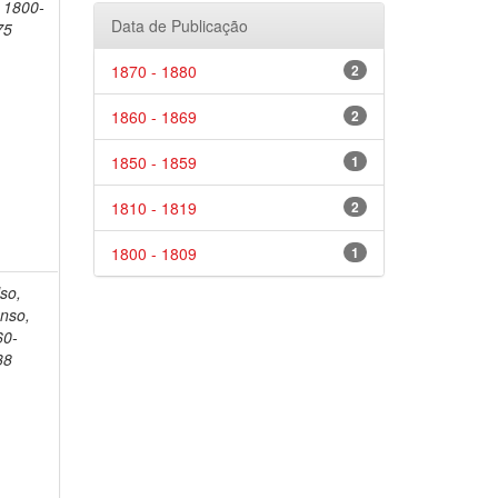
 1800-
Data de Publicação
75
1870 - 1880
2
1860 - 1869
2
1850 - 1859
1
1810 - 1819
2
1800 - 1809
1
so,
nso,
60-
38