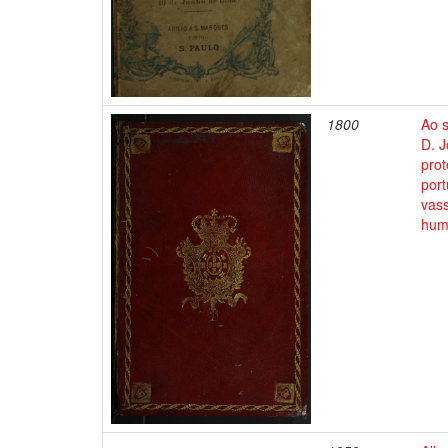
1800
Ao s
D. J
prot
por
vass
humi