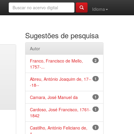
Idioma
Sugestões de pesquisa
Autor
Franco, Francisco de Mello,
2
1757-...
Abreu, António Joaquim de, 17--
1
-18--
Camara, José Manuel da
1
Cardoso, José Francisco, 1761-
1
1842
Castilho, António Feliciano de,
1
1...