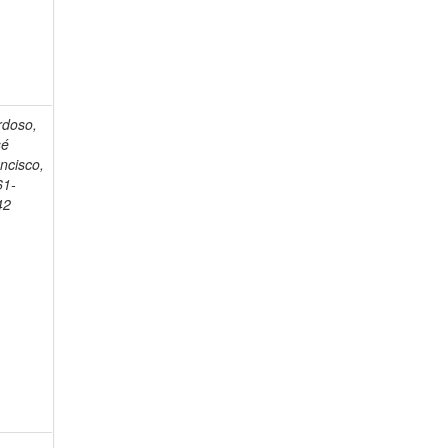
rdoso,
sé
ncisco,
61-
42