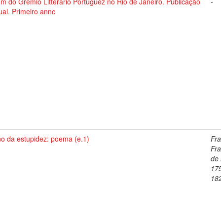
m do Gremio Litterario Portuguez no Rio de Janeiro. Publicação
-
al. Primeiro anno
no da estupidez: poema (e.1)
Fra
Fra
de 
17
18