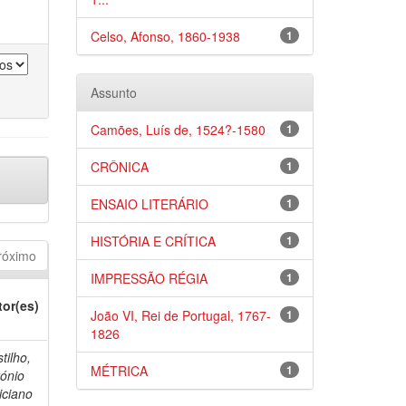
Celso, Afonso, 1860-1938
1
Assunto
Camões, Luís de, 1524?-1580
1
CRÔNICA
1
ENSAIO LITERÁRIO
1
HISTÓRIA E CRÍTICA
1
róximo
IMPRESSÃO RÉGIA
1
tor(es)
João VI, Rei de Portugal, 1767-
1
1826
tilho,
MÉTRICA
1
ónio
iciano