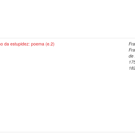
no da estupidez: poema (e.2)
Fra
Fra
de 
17
18