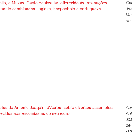
llo, e Muzas, Canto peninsular, offerecido ás tres nações
Ca
izmente combinadas. Ingleza, hespanhola e portugueza
Jo
Ma
da
etos de Antonio Joaquim d'Abreu, sobre diversos assumptos,
Ab
recidos aos encomiastas do seu estro
Ant
Jo
de,
-18