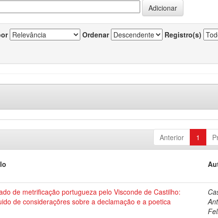
por
Ordenar
Registro(s)
Anterior
1
P
lo
Au
ado de metrificação portugueza pelo Visconde de Castilho:
Cas
uido de consideraçõres sobre a declamação e a poetica
Ant
Fel