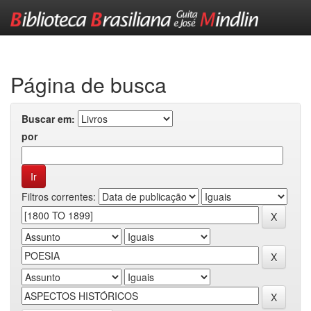
Skip
navigation
Página de busca
Buscar em:
por
Filtros correntes: