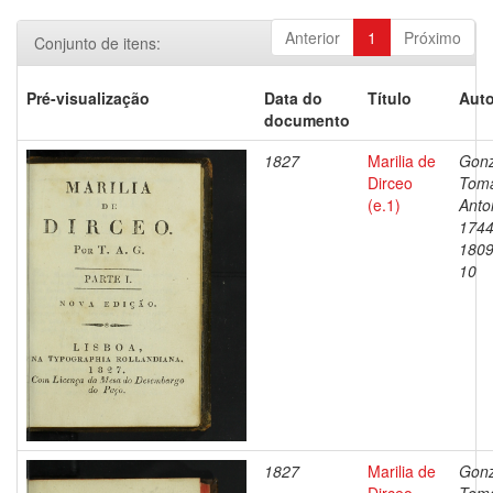
Anterior
1
Próximo
Conjunto de itens:
Pré-visualização
Data do
Título
Auto
documento
1827
Marilia de
Gonz
Dirceo
Tom
(e.1)
Anto
1744
1809
10
1827
Marilia de
Gonz