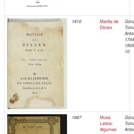
1810
Marilia de
Gonz
Dirceo
Tom
Anto
1744
1809
10
1887
Musa
Gonz
Latina:
Tom
Algumas
Anto