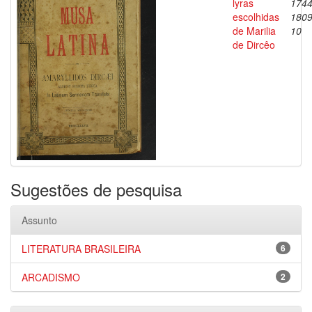
lyras
1744
escolhidas
1809
de Marilia
10
de Dircêo
Sugestões de pesquisa
Assunto
LITERATURA BRASILEIRA
6
ARCADISMO
2