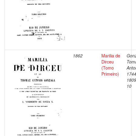
1862
Marilia de
Gonz
Dirceu
Tom
(Tomo
Anto
Primeiro)
1744
1809
10