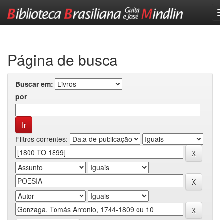
Skip
navigation
Página de busca
Buscar em:
por
Filtros correntes: