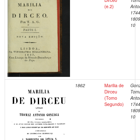
Dirceo
Tom
(e.2)
Anto
1744
1809
10
1862
Marilia de
Gonz
Dirceu
Tom
(Tomo
Anto
Segundo)
1744
1809
10