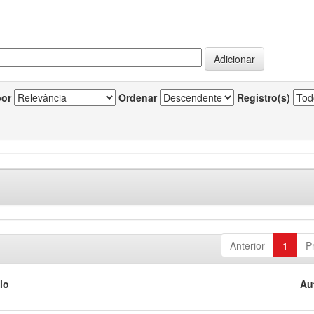
por
Ordenar
Registro(s)
Anterior
1
P
lo
Au