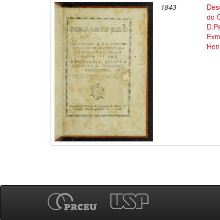
1843
Des
do 
D.P
Exm
Hen