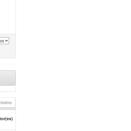
róximo
tor(es)