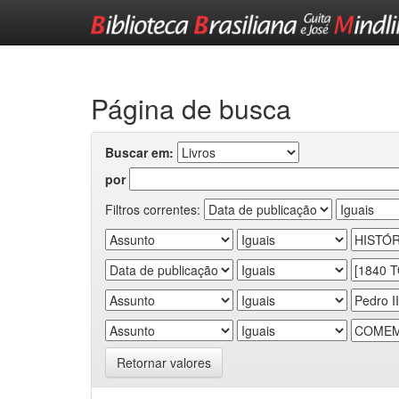
Skip
navigation
Página de busca
Buscar em:
por
Filtros correntes:
Retornar valores