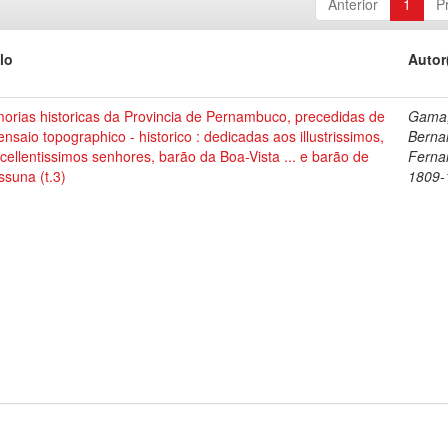
Anterior
1
P
lo
Autor
orias historicas da Provincia de Pernambuco, precedidas de
Gama,
nsaio topographico - historico : dedicadas aos illustrissimos,
Berna
cellentissimos senhores, barão da Boa-Vista ... e barão de
Ferna
suna (t.3)
1809-