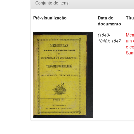
Conjunto de itens:
Pré-visualização
Data do
Títu
documento
(1840-
Mem
1848); 1847
um e
e ex
Suas