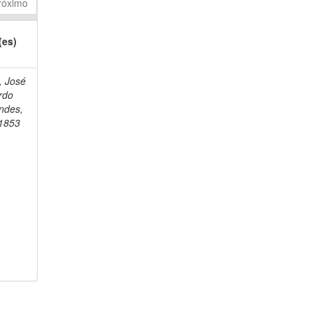
róximo
(es)
 José
rdo
ndes,
1853