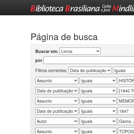
Skip
navigation
Página de busca
Buscar em:
por
Filtros correntes: