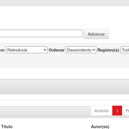
por
Ordenar
Registro(s)
Anterior
1
P
Título
Autor(es)