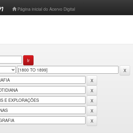
-->
Página inicial do Acervo Digital