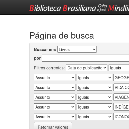
Skip
navigation
Página de busca
Buscar em:
por
Filtros correntes:
Retornar valores