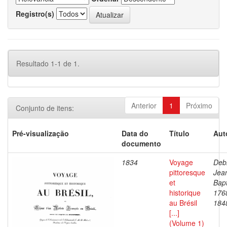
Registro(s)
Resultado 1-1 de 1.
Anterior
1
Próximo
Conjunto de itens:
Pré-visualização
Data do
Título
Aut
documento
1834
Voyage
Debr
pittoresque
Jea
et
Bapt
historique
176
au Brésil
184
[...]
(Volume 1)