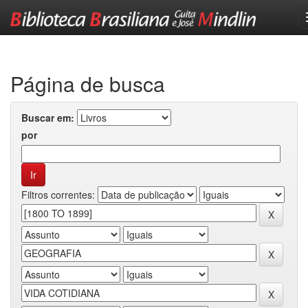
Skip
navigation
Página de busca
Buscar em:
por
Filtros correntes: