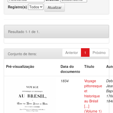
Registro(s)
Resultado 1-1 de 1.
Anterior
1
Próximo
Conjunto de itens:
Pré-visualização
Data do
Título
Aut
documento
1834
Voyage
Debr
pittoresque
Jea
et
Bapt
historique
176
au Brésil
184
[...]
(Volume 1)