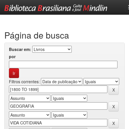
Skip
navigation
Página de busca
Buscar em:
por
Filtros correntes: