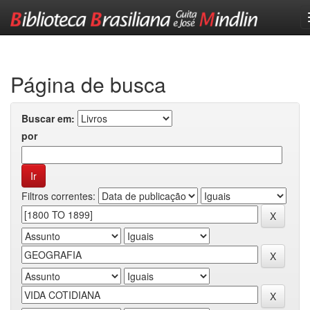
Skip
navigation
Página de busca
Buscar em:
por
Filtros correntes: