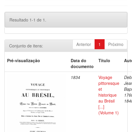
Resultado 1-1 de 1.
Anterior
1
Próximo
Conjunto de itens:
Pré-visualização
Data do
Título
Aut
documento
1834
Voyage
Debr
pittoresque
Jea
et
Bapt
historique
176
au Brésil
184
[...]
(Volume 1)