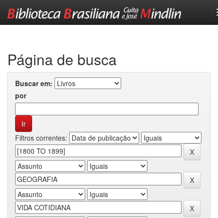
Skip
navigation
Página de busca
Buscar em:
por
Filtros correntes: