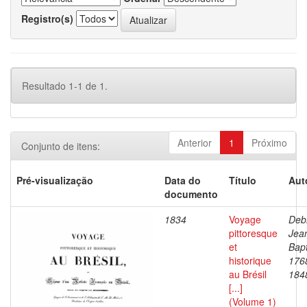
Registro(s)
Resultado 1-1 de 1.
Anterior
1
Próximo
Conjunto de itens:
Pré-visualização
Data do
Título
Aut
documento
1834
Voyage
Debr
pittoresque
Jea
et
Bapt
historique
176
au Brésil
184
[...]
(Volume 1)