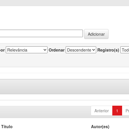
por
Ordenar
Registro(s)
Anterior
1
P
Título
Autor(es)