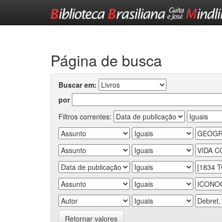
Skip
navigation
Página de busca
Buscar em:
por
Filtros correntes:
Retornar valores