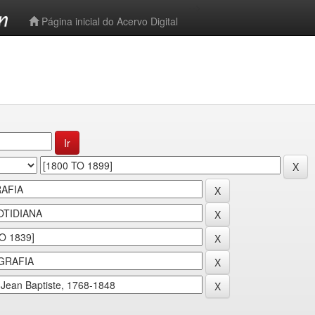
-->
Página inicial do Acervo Digital