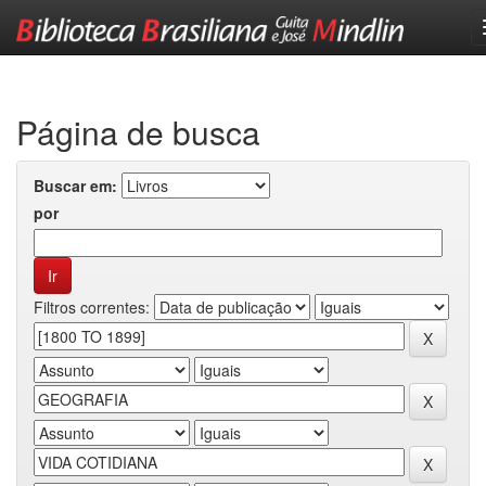
Skip
navigation
Página de busca
Buscar em:
por
Filtros correntes: