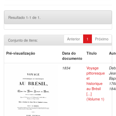
Resultado 1-1 de 1.
Anterior
1
Próximo
Conjunto de itens:
Pré-visualização
Data do
Título
Aut
documento
1834
Voyage
Debr
pittoresque
Jea
et
Bapt
historique
176
au Brésil
184
[...]
(Volume 1)