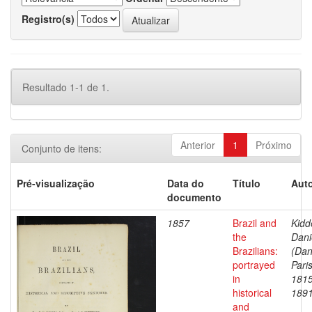
Registro(s)
Resultado 1-1 de 1.
Anterior
1
Próximo
Conjunto de itens:
Pré-visualização
Data do
Título
Auto
documento
1857
Brazil and
Kidd
the
Dani
Brazilians:
(Dan
portrayed
Paris
in
1815
historical
189
and