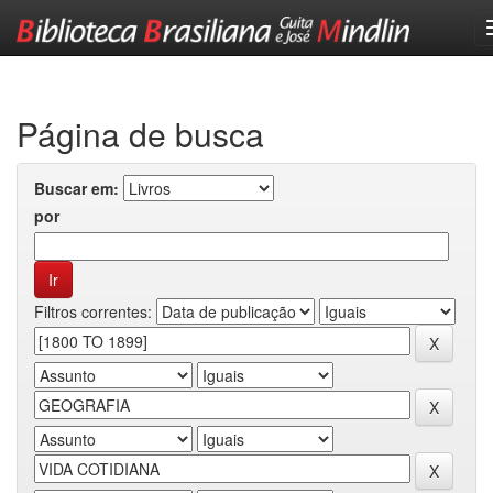
Skip
navigation
Página de busca
Buscar em:
por
Filtros correntes: