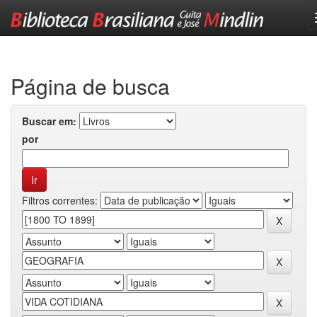
Skip
navigation
Página de busca
Buscar em:
por
Filtros correntes: