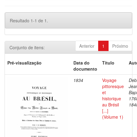
Resultado 1-1 de 1.
Anterior
1
Próximo
Conjunto de itens:
Pré-visualização
Data do
Título
Aut
documento
1834
Voyage
Debr
pittoresque
Jea
et
Bapt
historique
176
au Brésil
184
[...]
(Volume 1)