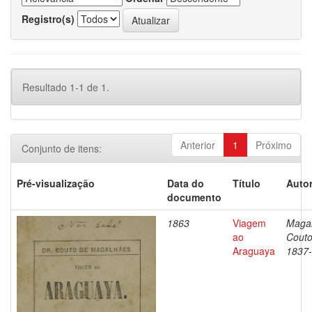
Registro(s)
Resultado 1-1 de 1.
Anterior
1
Próximo
Conjunto de itens:
Pré-visualização
Data do
Título
Autor
documento
1863
Viagem
Magal
ao
Couto
Araguaya
1837