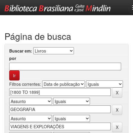
Skip
navigation
Página de busca
Buscar em:
por
Filtros correntes: