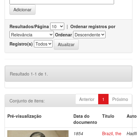
Resultados/Página
|
Ordenar registros por
Ordenar
Registro(s)
Resultado 1-1 de 1.
Anterior
1
Próximo
Conjunto de itens:
Pré-visualização
Data do
Título
Auto
documento
1854
Brazil, the
Hadfi