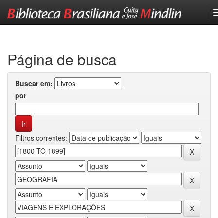
Skip
navigation
Página de busca
Buscar em:
por
Filtros correntes: