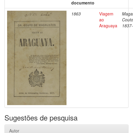
documento
1863
Viagem
Magal
ao
Couto
Araguaya
1837
Sugestões de pesquisa
Autor