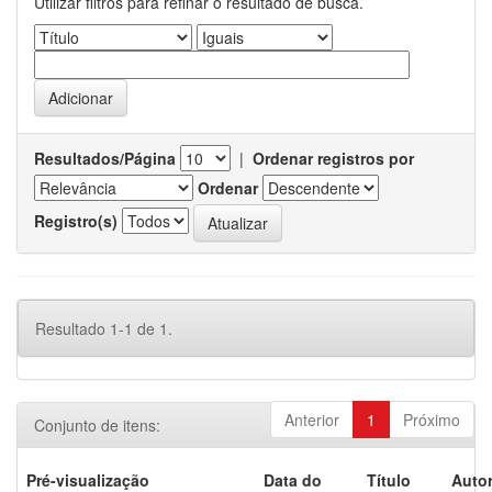
Utilizar filtros para refinar o resultado de busca.
Resultados/Página
|
Ordenar registros por
Ordenar
Registro(s)
Resultado 1-1 de 1.
Anterior
1
Próximo
Conjunto de itens:
Pré-visualização
Data do
Título
Autor