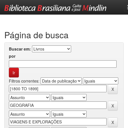
Skip
navigation
Página de busca
Buscar em:
por
Filtros correntes: