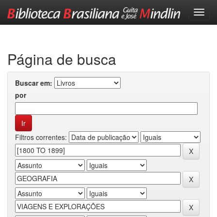
Skip
navigation
Página de busca
Buscar em:
por
Filtros correntes: