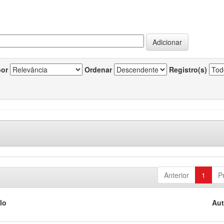
por
Ordenar
Registro(s)
Anterior
1
P
lo
Aut