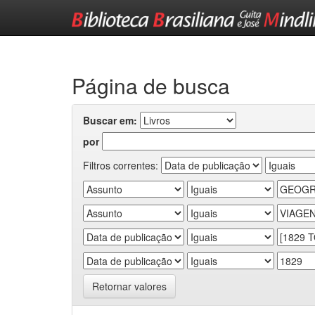
Skip
navigation
Página de busca
Buscar em:
por
Filtros correntes:
Retornar valores