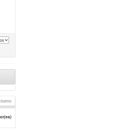
róximo
or(es)