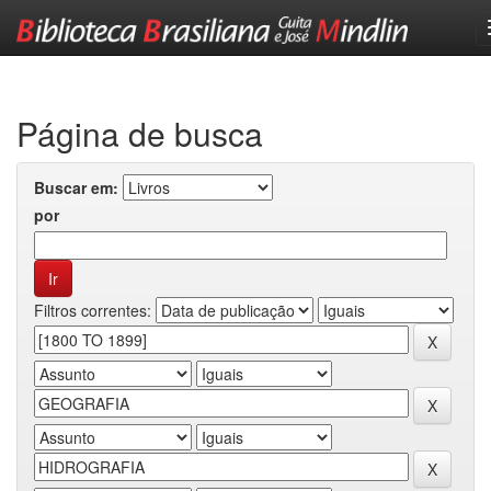
Skip
navigation
Página de busca
Buscar em:
por
Filtros correntes: