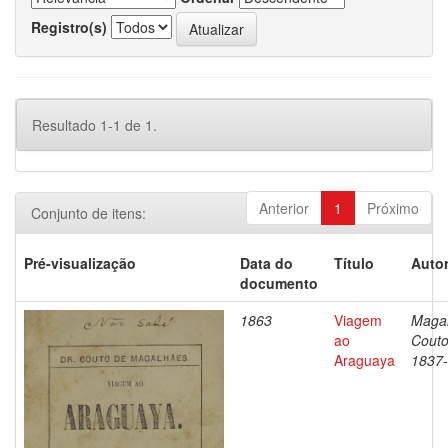
Registro(s)
Resultado 1-1 de 1.
Anterior
1
Próximo
Conjunto de itens:
Pré-visualização
Data do
Título
Autor
documento
1863
Viagem
Magal
ao
Couto
Araguaya
1837