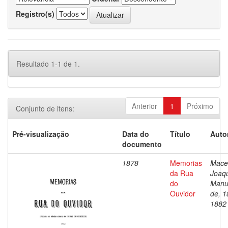
Registro(s)
Resultado 1-1 de 1.
Anterior
1
Próximo
Conjunto de itens:
Pré-visualização
Data do
Título
Auto
documento
1878
Memorias
Mace
da Rua
Joaq
do
Manu
Ouvidor
de, 1
1882