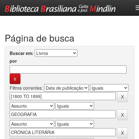
Skip
navigation
Página de busca
Buscar em:
por
Filtros correntes: