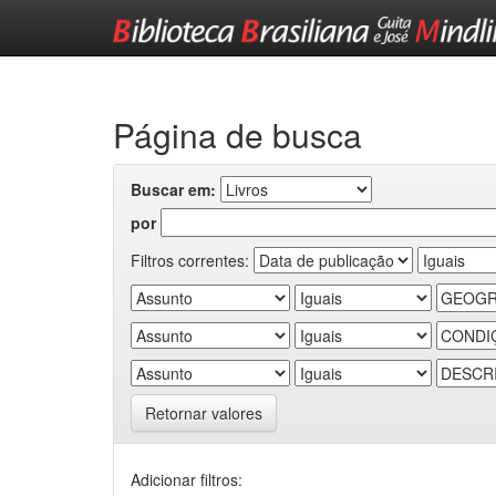
Skip
navigation
Página de busca
Buscar em:
por
Filtros correntes:
Retornar valores
Adicionar filtros: