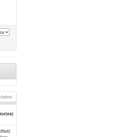
róximo
tor(es)
field,