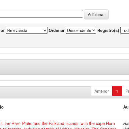
por
Ordenar
Registro(s)
Anterior
1
P
lo
Au
il, the River Plate, and the Falkland Islands; with the cape Horn
Had