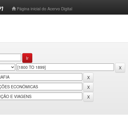
-->
Página inicial do Acervo Digital