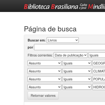
Skip
navigation
Página de busca
Buscar em:
por
Filtros correntes:
Retornar valores