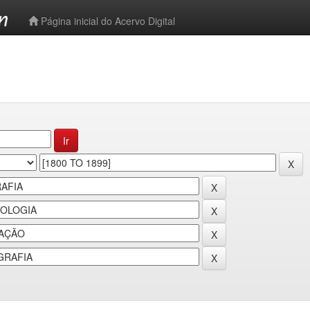
-->
Página inicial do Acervo Digital