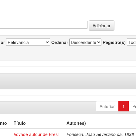
por
Ordenar
Registro(s)
Anterior
1
P
nto
Título
Autor(es)
Voyage autour de Brésil
Fonseca, João Severiano da, 1836