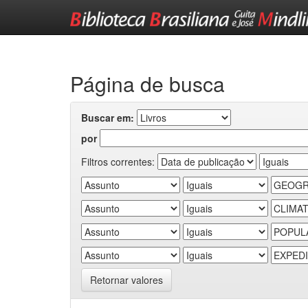
Skip
navigation
Página de busca
Buscar em:
por
Filtros correntes:
Retornar valores