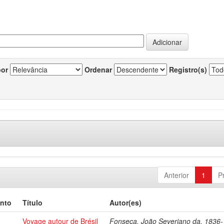
por
Ordenar
Registro(s)
Anterior
1
P
nto
Título
Autor(es)
Voyage autour de Brésil
Fonseca, João Severiano da, 1836