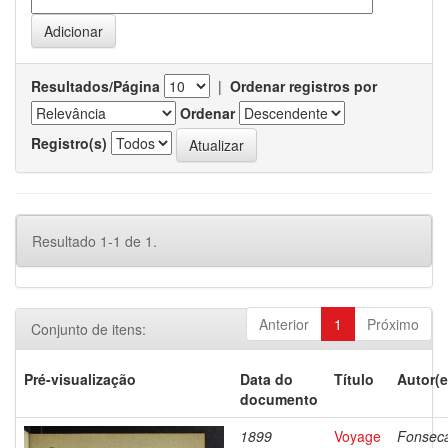
Resultados/Página
|
Ordenar registros por
Ordenar
Registro(s)
Resultado 1-1 de 1.
Anterior
1
Próximo
Conjunto de itens:
Pré-visualização
Data do
Título
Autor(e
documento
1899
Voyage
Fonsec