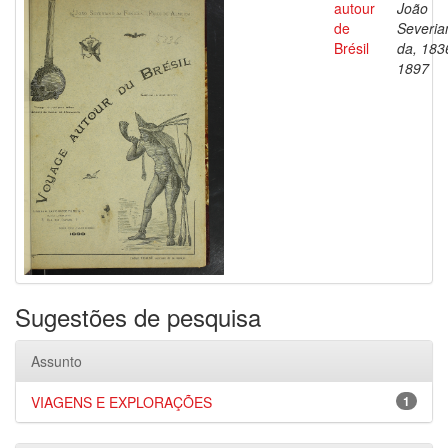
autour
João
de
Severia
Brésil
da, 183
1897
Sugestões de pesquisa
Assunto
VIAGENS E EXPLORAÇÕES
1