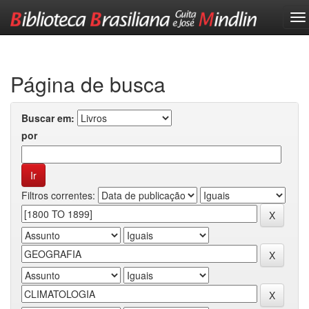
Skip
navigation
Página de busca
Buscar em:
por
Filtros correntes: