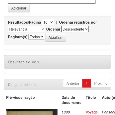
Resultados/Página
|
Ordenar registros por
Ordenar
Registro(s)
Resultado 1-1 de 1.
Anterior
1
Próximo
Conjunto de itens:
Pré-visualização
Data do
Título
Autor(e
documento
1899
Voyage
Fonsec