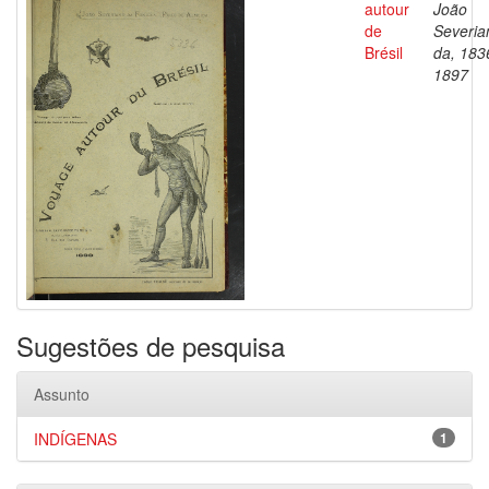
autour
João
de
Severia
Brésil
da, 183
1897
Sugestões de pesquisa
Assunto
INDÍGENAS
1